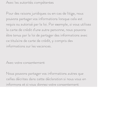
Avec les autorités compétentes
Pour des raisons juridiques ou en cas de litige, nous
pouvons partager vos informations lorsque cela est
requis ou autorisé par la loi. Par exemple, si vous utilisez
la carte de crédit d'une autre personne, nous pouvons
être tenus par la loi de partager des informations avec
ce titulaire de carte de crédit, y compris des
informations sur les vacances.
Avec votre consentement
Nous pouvons partager vos informations autres que
celles décrites dans cette déclaration si nous vous en
informons et si vous donnez votre consentement
spécifique à cette fin.
Sûreté et sécurité
Nous savons à quel point la sécurité des données est
importante pour tous nos clients et nous traitons vos
données avec le plus grand soin.
Nous adoptons les meilleures pratiques et exploitons